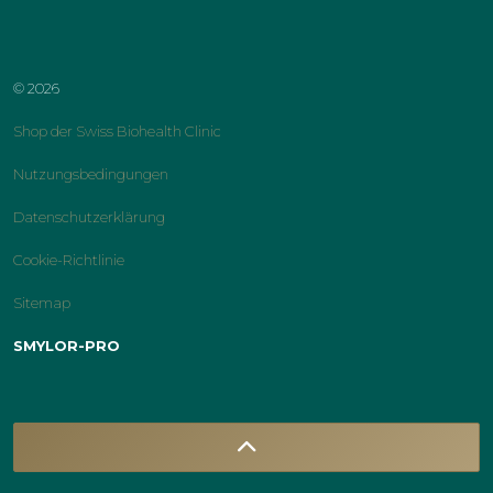
instagram
facebook
linkedin
youtube
© 2026
Shop der Swiss Biohealth Clinic
Nutzungsbedingungen
Datenschutzerklärung
Cookie-Richtlinie
Sitemap
SMYLOR-PRO