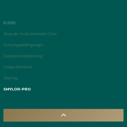
instagram
facebook
linkedin
youtube
© 2026
Shop der Swiss Biohealth Clinic
Nutzungsbedingungen
Datenschutzerklärung
Cookie-Richtlinie
Sitemap
SMYLOR-PRO