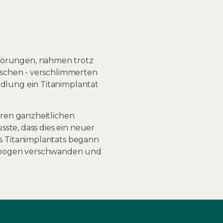
törungen, nahmen trotz
ischen - verschlimmerten
dlung ein Titanimplantat
ren ganzheitlichen
ste, dass dies ein neuer
s Titanimplantats begann
llbogen verschwanden und