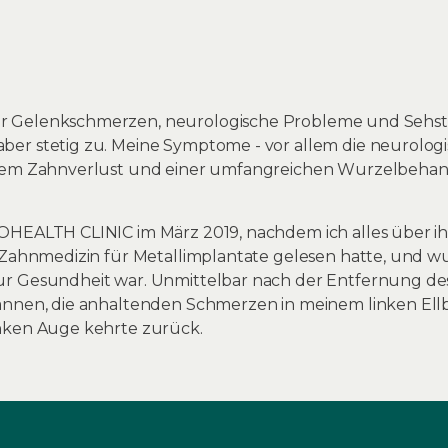
r Gelenkschmerzen, neurologische Probleme und Sehs
er stetig zu. Meine Symptome - vor allem die neurolog
inem Zahnverlust und einer umfangreichen Wurzelbehan
OHEALTH CLINIC im März 2019, nachdem ich alles über ih
 Zahnmedizin für Metallimplantate gelesen hatte, und wus
ur Gesundheit war. Unmittelbar nach der Entfernung de
pannen, die anhaltenden Schmerzen in meinem linken E
nken Auge kehrte zurück.