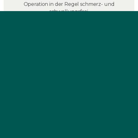
Operation in der Regel schmerz- und
schwellungsfrei.
NUR EINE SITZUNG
Dank unseres ALL IN ONE CONCEPTs werden alle
Behandlungen in nur einer Sitzung
durchgeführt, was weniger Stress für Sie und Ihr
Immunsystem bedeutet.
100% METALLFREI
Nicht nur unsere Implantate bestehen zu 100 %
aus Keramik, sondern auch alle für das Einsetzen
verwendeten Werkzeuge.