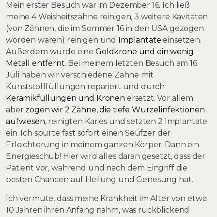
Mein erster Besuch war im Dezember 16. Ich ließ
meine 4 Weisheitszähne reinigen, 3 weitere Kavitäten
(von Zähnen, die im Sommer 16 in den USA gezogen
worden waren) reinigen und
Implantate
einsetzen.
Außerdem wurde eine
Goldkrone und ein wenig
Metall entfernt
. Bei meinem letzten Besuch am 16.
Juli haben wir verschiedene Zähne mit
Kunststofffüllungen repariert und durch
Keramikfüllungen und Kronen
ersetzt. Vor allem
aber
zogen wir 2 Zähne, die tiefe Wurzelinfektionen
aufwiesen
, reinigten Karies und setzten 2 Implantate
ein. Ich spürte fast sofort einen Seufzer der
Erleichterung in meinem ganzen Körper. Dann ein
Energieschub! Hier wird alles daran gesetzt, dass der
Patient vor, während und nach dem Eingriff die
besten Chancen auf Heilung und Genesung hat.
Ich vermute, dass meine Krankheit im Alter von etwa
10 Jahren ihren Anfang nahm, was rückblickend