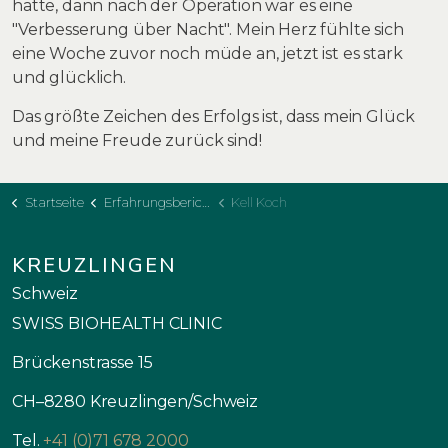
hatte, dann nach der Operation war es eine
"Verbesserung über Nacht". Mein Herz fühlte sich
eine Woche zuvor noch müde an, jetzt ist es stark
und glücklich.
Das größte Zeichen des Erfolgs ist, dass mein Glück
und meine Freude zurück sind!
Startseite
Erfahrungsberichte
Kell Koch
KREUZLINGEN
Schweiz
SWISS BIOHEALTH CLINIC
Brückenstrasse 15
CH–8280 Kreuzlingen/Schweiz
Tel.
+41 (0)71 678 2000