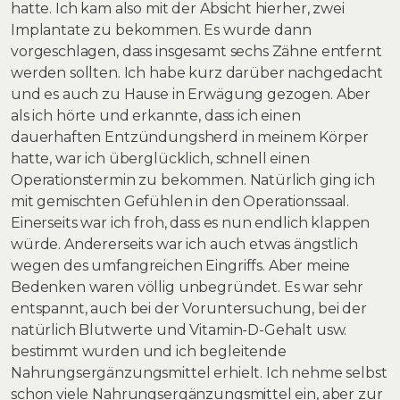
hatte. Ich kam also mit der Absicht hierher, zwei
Implantate zu bekommen. Es wurde dann
vorgeschlagen, dass insgesamt sechs Zähne entfernt
werden sollten. Ich habe kurz darüber nachgedacht
und es auch zu Hause in Erwägung gezogen. Aber
als ich hörte und erkannte, dass ich einen
dauerhaften Entzündungsherd in meinem Körper
hatte, war ich überglücklich, schnell einen
Operationstermin zu bekommen. Natürlich ging ich
mit gemischten Gefühlen in den Operationssaal.
Einerseits war ich froh, dass es nun endlich klappen
würde. Andererseits war ich auch etwas ängstlich
wegen des umfangreichen Eingriffs. Aber meine
Bedenken waren völlig unbegründet. Es war sehr
entspannt, auch bei der Voruntersuchung, bei der
natürlich Blutwerte und Vitamin-D-Gehalt usw.
bestimmt wurden und ich begleitende
Nahrungsergänzungsmittel erhielt. Ich nehme selbst
schon viele Nahrungsergänzungsmittel ein, aber zur