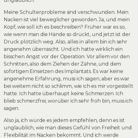
unglaublich.
Meine Schulterprobleme sind verschwunden. Mein
Nacken ist viel beweglicher geworden. Ja, und mein
Kopf, wie soll ich es beschreiben? Früher war es so,
wie wenn man die Hände so drückt, und jetzt ist der
Druck plötzlich weg. Also, alles in allem bin ich sehr
angenehm überrascht. Und ich hatte wirklich ein
bisschen Angst vor der Operation. Vor allem vor den
Schnitten, also dem Ziehen der Zähne, und dem
sofortigen Einsetzen des Implantats. Es war keine
angenehme Erfahrung, muss ich sagen, aber es war
bei weitem nicht so schlimm, wie ich es mir vorgestellt
hatte. Ich hatte überhaupt keine Schmerzen. Ich
blieb schmerzfrei, worüber ich sehr froh bin, muss ich
sagen.
Also ja, ich würde es jedem empfehlen, denn es ist
unglaublich, wie man dieses Gefühl von Freiheit und
Flexibilität im Nacken bekommt. Und ich werde