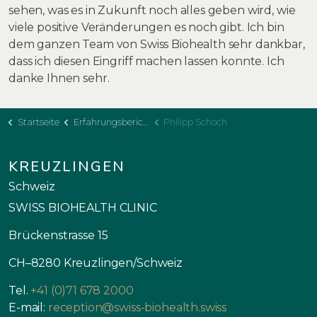
sehen, was es in Zukunft noch alles geben wird, wie
viele positive Veränderungen es noch gibt. Ich bin
dem ganzen Team von Swiss Biohealth sehr dankbar,
dass ich diesen Eingriff machen lassen konnte. Ich
danke Ihnen sehr.
Startseite
Erfahrungsberichte
Philipp Schoch
KREUZLINGEN
Schweiz
SWISS BIOHEALTH CLINIC
Brückenstrasse 15
CH–8280 Kreuzlingen/Schweiz
Tel.
+41 (0)71 678 2000
E-mail:
reception@swiss-biohealth.swiss