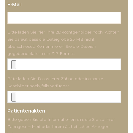
E-Mail
Bitte laden Sie hier Ihre 2D-Röntgenbilder hoch. Achten
Sie darauf, dass die Dateigröße 25 MB nicht
überschreitet. Komprimieren Sie die Dateien
gegebenenfalls in ein ZIP-Format.
Bitte laden Sie Fotos Ihrer Zähne oder intraorale
Scanbilder hoch, falls verfügbar.
Patientenakten
Bitte geben Sie alle Informationen ein, die Sie zu Ihrer
Zahngesundheit oder Ihrem ästhetischen Anliegen