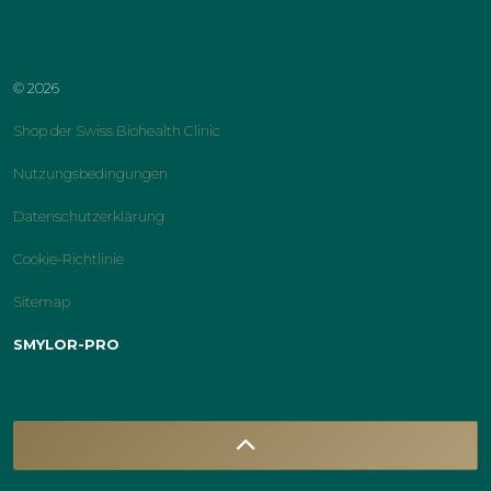
instagram
facebook
linkedin
youtube
© 2026
Shop der Swiss Biohealth Clinic
Nutzungsbedingungen
Datenschutzerklärung
Cookie-Richtlinie
Sitemap
SMYLOR-PRO