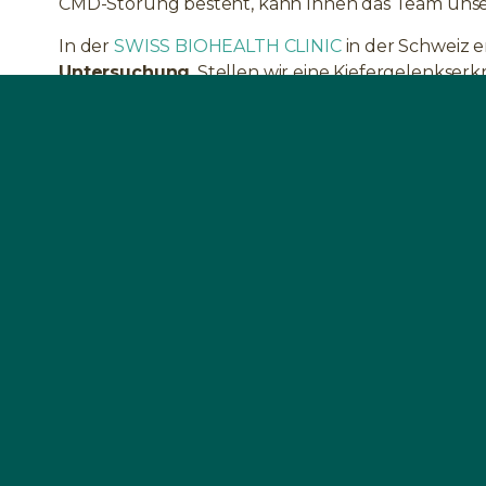
CMD-Störung besteht, kann Ihnen das Team unser
In der
SWISS BIOHEALTH CLINIC
in der Schweiz er
Untersuchung
. Stellen wir eine Kiefergelenkse
der Funktionsstörung des Kiefers beginnen. Das Kr
entwickelten Verfahren nach den biologischen Ri
behandelt
Wenn bei Ihnen eine CMD diagnostiziert wird, ist
Bestandteile der CMD-Therapie. Ein gesundes Mund
Heilung.
FAQ
WAS IST DIE FUNKTIONSANALYSE?
CMD UND KOPFSCHMERZEN - WAS IST DER ZUSAMM