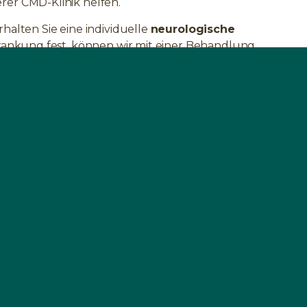
er CMD-Klinik helfen.
halten Sie eine individuelle
neurologische
rkrankung fest, können wir mit einer Behandlung
ankheitsbild wird mit speziellen, über viele Jahre
chtlinien der
SWISS BIOHEALTH CONCEPTS
 die Zahnbehandlung einer der wichtigsten
milieu ist der Grundstein für eine tiefgreifende
ENHANG?