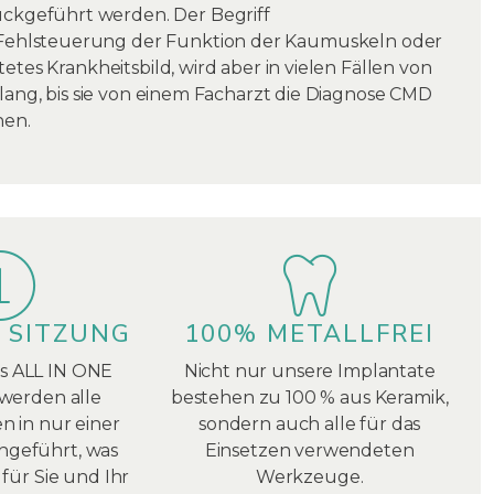
ckgeführt werden. Der Begriff
 Fehlsteuerung der Funktion der Kaumuskeln oder
etes Krankheitsbild, wird aber in vielen Fällen von
elang, bis sie von einem Facharzt die Diagnose CMD
nen.
 SITZUNG
100% METALLFREI
s ALL IN ONE
Nicht nur unsere Implantate
erden alle
bestehen zu 100 % aus Keramik,
 in nur einer
sondern auch alle für das
hgeführt, was
Einsetzen verwendeten
für Sie und Ihr
Werkzeuge.