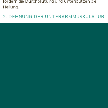
fördern die Durchblutung und unterstützen die
Heilung.
2. DEHNUNG DER UNTERARMMUSKULATUR
Strecken Sie den betroffenen Arm nach vorne,
Handfläche nach unten, und ziehen Sie die Finger
sanft mit der anderen Hand nach hinten.
Diese
Übung bei Ellenbogen Schmerzen
löst
Verspannungen in den Beuge- und Streckmuskeln.
3. KRÄFTIGUNG DER STÜTZMUSKULATUR
Nutzen Sie ein leichtes Gewicht oder ein Handtuch:
Halten Sie es in der Faust und beugen Sie den
Unterarm langsam. Wiederholen Sie 10–15 Mal, um die
Muskeln rund um den Ellenbogen zu stabilisieren.
4. WÄRME UND BEWUSSTE PAUSEN
Wechseln Sie zwischen Wärmebehandlungen und
Ruhephasen, um Entzündungen zu lindern. Kurze