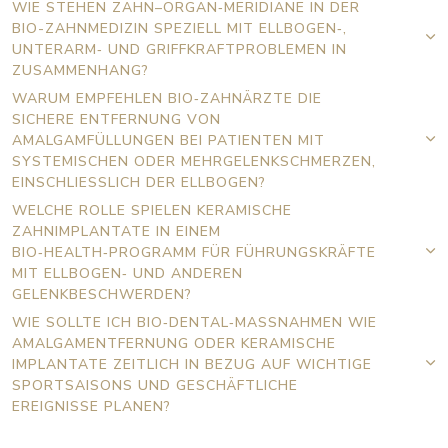
WIE STEHEN ZAHN–ORGAN‑MERIDIANE IN DER
BIO-ZAHNMEDIZIN SPEZIELL MIT ELLBOGEN‑,
UNTERARM‑ UND GRIFFKRAFTPROBLEMEN IN
ZUSAMMENHANG?
WARUM EMPFEHLEN BIO‑ZAHNÄRZTE DIE
SICHERE ENTFERNUNG VON
AMALGAMFÜLLUNGEN BEI PATIENTEN MIT
SYSTEMISCHEN ODER MEHRGELENKSCHMERZEN,
EINSCHLIESSLICH DER ELLBOGEN?
WELCHE ROLLE SPIELEN KERAMISCHE
ZAHNIMPLANTATE IN EINEM
BIO‑HEALTH‑PROGRAMM FÜR FÜHRUNGSKRÄFTE
MIT ELLBOGEN‑ UND ANDEREN
GELENKBESCHWERDEN?
WIE SOLLTE ICH BIO‑DENTAL‑MASSNAHMEN WIE A
MALGAMENTFERNUNG ODER KERAMISCHE I
MPLANTATE ZEITLICH IN BEZUG AUF WICHTIGE S
PORTSAISONS UND GESCHÄFTLICHE E
REIGNISSE PLANEN?