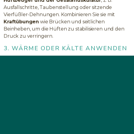
Hüftbeuger und der Gesäßmuskulatur
, z. B.
Ausfallschritte, Taubenstellung oder sitzende
Vierfüßler-Dehnungen. Kombinieren Sie sie mit
Kraftübungen
wie Brücken und seitlichen
Beinheben, um die Hüften zu stabilisieren und den
Druck zu verringern.
3. WÄRME ODER KÄLTE ANWENDEN
Verwenden Sie
Eis
nach intensiver Aktivität oder bei
Entzündungen. Wenn Steifheit das Hauptproblem
ist, können
warme Kompressen oder warme
Bäder
die umliegenden Muskeln entspannen und
die Durchblutung verbessern.
4. STÜTZEN SIE IHRE
KÖRPERHALTUNG
Eine Fehlstellung des unteren Rückens oder des
Beckens kann Ihre Hüften belasten. Versuchen Sie,
mit beiden Füßen flach zu sitzen, vermeiden Sie es,