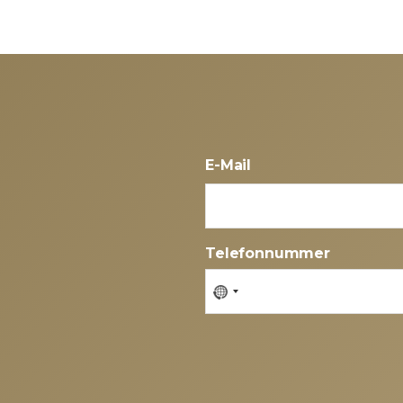
EITSTHEMEN
THERAPIEN
BIOHEALTH-KONZEPT
Ü
E-Mail
Telefonnummer
No
country
selected