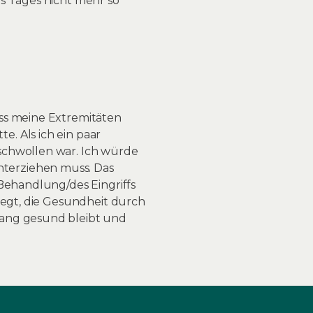
s Tages nicht mehr so
ass meine Extremitäten
. Als ich ein paar
schwollen war. Ich würde
terziehen muss. Das
 Behandlung/des Eingriffs
legt, die Gesundheit durch
lang gesund bleibt und