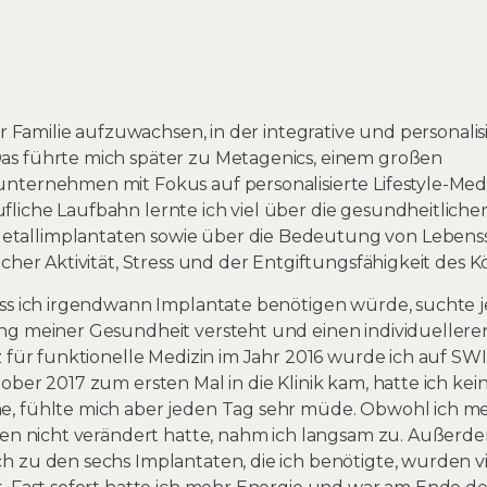
er Familie aufzuwachsen, in der integrative und personalis
as führte mich später zu Metagenics, einem großen
nternehmen mit Fokus auf personalisierte Lifestyle-Med
liche Laufbahn lernte ich viel über die gesundheitlic
allimplantaten sowie über die Bedeutung von Lebensst
cher Aktivität, Stress und der Entgiftungsfähigkeit des K
ss ich irgendwann Implantate benötigen würde, suchte je
ng meiner Gesundheit versteht und einen individuelleren
nz für funktionelle Medizin im Jahr 2016 wurde ich auf 
ober 2017 zum ersten Mal in die Klinik kam, hatte ich ke
e, fühlte mich aber jeden Tag sehr müde. Obwohl ich 
ren nicht verändert hatte, nahm ich langsam zu. Außerdem
 zu den sechs Implantaten, die ich benötigte, wurden vi