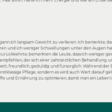
. Fast sofort hatte ich mehr Energie und war am Ende de
gann ich langsam Gewicht zu verlieren. Ich bemerkte, d
aren und ich weniger Schwellungen unter den Augen hatte
zurückkehrte, bemerkten die Leute, dass ich weniger ge
pfehlen, der sich einer zahnärztlichen Behandlung un
nett, freundlich, geduldig und fürsorglich. Während der
erstklassige Pflege, sondern es wird auch Wert darauf ge
ffe und Ernährung zu optimieren, damit man ein Leben 