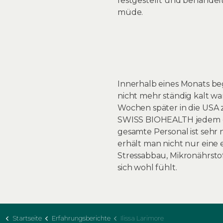
festgestellt und behandelt
müde.
Innerhalb eines Monats be
nicht mehr ständig kalt w
Wochen später in die USA 
SWISS BIOHEALTH jedem em
gesamte Personal ist sehr 
erhält man nicht nur eine 
Stressabbau, Mikronährsto
sich wohl fühlt.
Startseite
Erfahrungsberichte
Ilissa Larimore