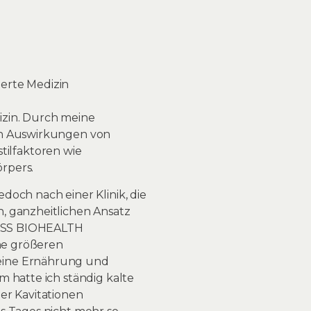
ierte Medizin
izin. Durch meine
hen Auswirkungen von
ilfaktoren wie
örpers.
doch nach einer Klinik, die
, ganzheitlichen Ansatz
SWISS BIOHEALTH
ine größeren
meine Ernährung und
 hatte ich ständig kalte
er Kavitationen