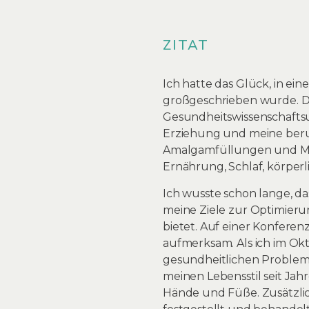
ZITAT
Ich hatte das Glück, in ein
großgeschrieben wurde. D
Gesundheitswissenschaftsu
Erziehung und meine beruf
Amalgamfüllungen und Met
Ernährung, Schlaf, körperli
Ich wusste schon lange, da
meine Ziele zur Optimieru
bietet. Auf einer Konfere
aufmerksam. Als ich im Okt
gesundheitlichen Problem
meinen Lebensstil seit Jah
Hände und Füße. Zusätzlich