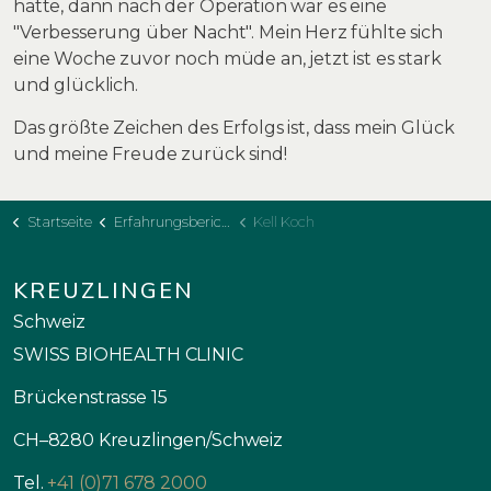
hatte, dann nach der Operation war es eine
"Verbesserung über Nacht". Mein Herz fühlte sich
eine Woche zuvor noch müde an, jetzt ist es stark
und glücklich.
Das größte Zeichen des Erfolgs ist, dass mein Glück
und meine Freude zurück sind!
Startseite
Erfahrungsberichte
Kell Koch
KREUZLINGEN
Schweiz
SWISS BIOHEALTH CLINIC
Brückenstrasse 15
CH–8280 Kreuzlingen/Schweiz
Tel.
+41 (0)71 678 2000