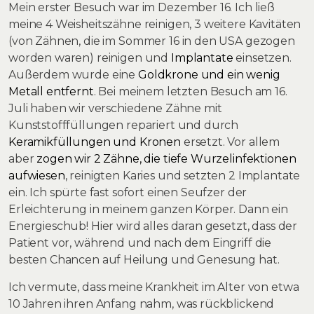
Mein erster Besuch war im Dezember 16. Ich ließ
meine 4 Weisheitszähne reinigen, 3 weitere Kavitäten
(von Zähnen, die im Sommer 16 in den USA gezogen
worden waren) reinigen und
Implantate
einsetzen.
Außerdem wurde eine
Goldkrone und ein wenig
Metall entfernt
. Bei meinem letzten Besuch am 16.
Juli haben wir verschiedene Zähne mit
Kunststofffüllungen repariert und durch
Keramikfüllungen und Kronen
ersetzt. Vor allem
aber
zogen wir 2 Zähne, die tiefe Wurzelinfektionen
aufwiesen
, reinigten Karies und setzten 2 Implantate
ein. Ich spürte fast sofort einen Seufzer der
Erleichterung in meinem ganzen Körper. Dann ein
Energieschub! Hier wird alles daran gesetzt, dass der
Patient vor, während und nach dem Eingriff die
besten Chancen auf Heilung und Genesung hat.
Ich vermute, dass meine Krankheit im Alter von etwa
10 Jahren ihren Anfang nahm, was rückblickend