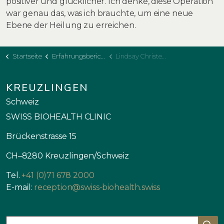
positiver und glücklicher. Ich denke, diese Operation
war genau das, was ich brauchte, um eine neue
Ebene der Heilung zu erreichen.
Startseite
Erfahrungsberichte
Lindsay Christensen
KREUZLINGEN
Schweiz
SWISS BIOHEALTH CLINIC
Brückenstrasse 15
CH–8280 Kreuzlingen/Schweiz
Tel.
+41 (0)71 678 2000
E-mail:
reception@swiss-biohealth.swiss