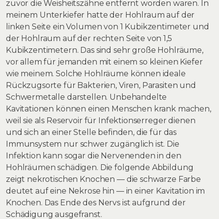
zuvor die Weisheitszähne entfernt worden waren. In
meinem Unterkiefer hatte der Hohlraum auf der
linken Seite ein Volumen von 1 Kubikzentimeter und
der Hohlraum auf der rechten Seite von 1,5
Kubikzentimetern. Das sind sehr große Hohlräume,
vor allem für jemanden mit einem so kleinen Kiefer
wie meinem. Solche Hohlräume können ideale
Rückzugsorte für Bakterien, Viren, Parasiten und
Schwermetalle darstellen. Unbehandelte
Kavitationen können einen Menschen krank machen,
weil sie als Reservoir für Infektionserreger dienen
und sich an einer Stelle befinden, die für das
Immunsystem nur schwer zugänglich ist. Die
Infektion kann sogar die Nervenenden in den
Hohlräumen schädigen. Die folgende Abbildung
zeigt nekrotischen Knochen — die schwarze Farbe
deutet auf eine Nekrose hin — in einer Kavitation im
Knochen. Das Ende des Nervs ist aufgrund der
Schädigung ausgefranst.