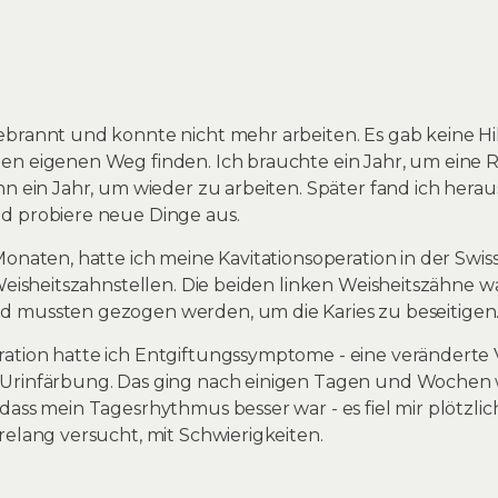
brannt und konnte nicht mehr arbeiten. Es gab keine Hil
en eigenen Weg finden. Ich brauchte ein Jahr, um eine 
n ein Jahr, um wieder zu arbeiten. Später fand ich heraus
d probiere neue Dinge aus.
onaten, hatte ich meine Kavitationsoperation in der Swiss 
 Weisheitszahnstellen. Die beiden linken Weisheitszähne w
 mussten gezogen werden, um die Karies zu beseitigen
ation hatte ich Entgiftungssymptome - eine veränderte
Urinfärbung. Das ging nach einigen Tagen und Wochen w
ass mein Tagesrhythmus besser war - es fiel mir plötzlich v
relang versucht, mit Schwierigkeiten.