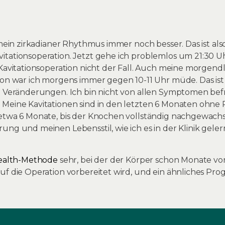
t mein zirkadianer Rhythmus immer noch besser. Das ist al
tationsoperation. Jetzt gehe ich problemlos um 21:30 Uh
 Kavitationsoperation nicht der Fall. Auch meine morgendl
ion war ich morgens immer gegen 10-11 Uhr müde. Das ist 
n Veränderungen. Ich bin nicht von allen Symptomen befr
 Meine Kavitationen sind in den letzten 6 Monaten ohne 
etwa 6 Monate, bis der Knochen vollständig nachgewachsen
ung und meinen Lebensstil, wie ich es in der Klinik gel
health-Methode
sehr, bei der der Körper schon Monate vo
uf die Operation vorbereitet wird, und ein ähnliches Pr