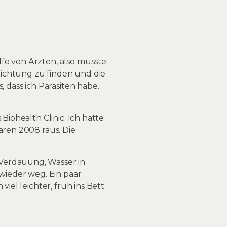
fe von Ärzten, also musste
Richtung zu finden und die
, dass ich Parasiten habe.
Biohealth Clinic. Ich hatte
aren 2008 raus. Die
.
 Verdauung, Wasser in
ieder weg. Ein paar
iel leichter, früh ins Bett