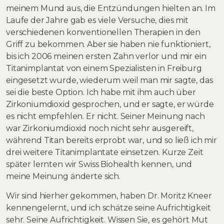
meinem Mund aus, die Entzündungen hielten an. Im
Laufe der Jahre gab es viele Versuche, dies mit
verschiedenen konventionellen Therapien in den
Griff zu bekommen. Aber sie haben nie funktioniert,
bis ich 2006 meinen ersten Zahn verlor und mir ein
Titanimplantat von einem Spezialisten in Freiburg
eingesetzt wurde, wiederum weil man mir sagte, das
sei die beste Option. Ich habe mit ihm auch über
Zirkoniumdioxid gesprochen, und er sagte, er würde
es nicht empfehlen. Er nicht. Seiner Meinung nach
war Zirkoniumdioxid noch nicht sehr ausgereift,
während Titan bereits erprobt war, und so ließ ich mir
drei weitere Titanimplantate einsetzen. Kurze Zeit
später lernten wir Swiss Biohealth kennen, und
meine Meinung änderte sich.
Wir sind hierher gekommen, haben Dr. Moritz Kneer
kennengelernt, und ich schätze seine Aufrichtigkeit
sehr. Seine Aufrichtigkeit. Wissen Sie, es gehört Mut