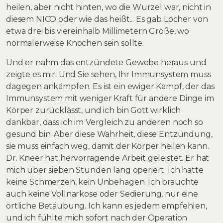
heilen, aber nicht hinten, wo die Wurzel war, nicht in
diesem NICO oder wie das heißt... Es gab Löcher von
etwa drei bis viereinhalb Millimetern Größe, wo
normalerweise Knochen sein sollte.
Und er nahm das entzündete Gewebe heraus und
zeigte es mir. Und Sie sehen, Ihr Immunsystem muss
dagegen ankämpfen. Es ist ein ewiger Kampf, der das
Immunsystem mit weniger Kraft für andere Dinge im
Körper zurücklässt, und ich bin Gott wirklich
dankbar, dass ich im Vergleich zu anderen noch so
gesund bin. Aber diese Wahrheit, diese Entzündung,
sie muss einfach weg, damit der Körper heilen kann.
Dr. Kneer hat hervorragende Arbeit geleistet. Er hat
mich über sieben Stunden lang operiert. Ich hatte
keine Schmerzen, kein Unbehagen. Ich brauchte
auch keine Vollnarkose oder Sedierung, nur eine
örtliche Betäubung. Ich kann es jedem empfehlen,
und ich fühlte mich sofort nach der Operation