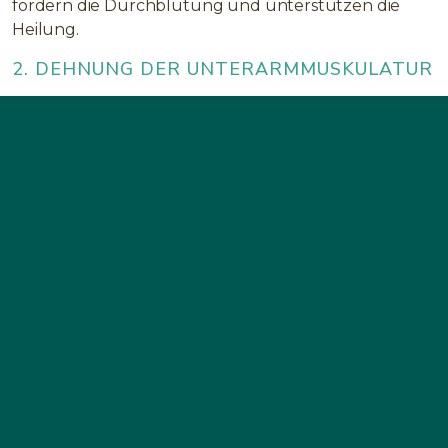
fördern die Durchblutung und unterstützen die
Heilung.
2. DEHNUNG DER UNTERARMMUSKULATUR
Strecken Sie den betroffenen Arm nach vorne,
Handfläche nach unten, und ziehen Sie die Finger
sanft mit der anderen Hand nach hinten.
Diese
Übung bei Ellenbogen Schmerzen
löst
Verspannungen in den Beuge- und Streckmuskeln.
3. KRÄFTIGUNG DER STÜTZMUSKULATUR
Nutzen Sie ein leichtes Gewicht oder ein Handtuch:
Halten Sie es in der Faust und beugen Sie den
Unterarm langsam. Wiederholen Sie 10–15 Mal, um die
Muskeln rund um den Ellenbogen zu stabilisieren.
4. WÄRME UND BEWUSSTE PAUSEN
Wechseln Sie zwischen Wärmebehandlungen und
Ruhephasen, um Entzündungen zu lindern. Kurze