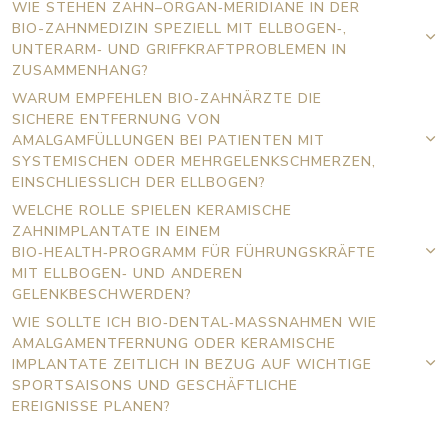
WIE STEHEN ZAHN–ORGAN‑MERIDIANE IN DER
BIO-ZAHNMEDIZIN SPEZIELL MIT ELLBOGEN‑,
UNTERARM‑ UND GRIFFKRAFTPROBLEMEN IN
ZUSAMMENHANG?
WARUM EMPFEHLEN BIO‑ZAHNÄRZTE DIE
SICHERE ENTFERNUNG VON
AMALGAMFÜLLUNGEN BEI PATIENTEN MIT
SYSTEMISCHEN ODER MEHRGELENKSCHMERZEN,
EINSCHLIESSLICH DER ELLBOGEN?
WELCHE ROLLE SPIELEN KERAMISCHE
ZAHNIMPLANTATE IN EINEM
BIO‑HEALTH‑PROGRAMM FÜR FÜHRUNGSKRÄFTE
MIT ELLBOGEN‑ UND ANDEREN
GELENKBESCHWERDEN?
WIE SOLLTE ICH BIO‑DENTAL‑MASSNAHMEN WIE A
MALGAMENTFERNUNG ODER KERAMISCHE I
MPLANTATE ZEITLICH IN BEZUG AUF WICHTIGE S
PORTSAISONS UND GESCHÄFTLICHE E
REIGNISSE PLANEN?