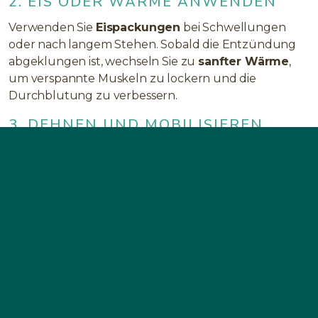
2. EIS ODER WÄRME ANWENDEN
Verwenden Sie
Eispackungen
bei Schwellungen
oder nach langem Stehen. Sobald die Entzündung
abgeklungen ist, wechseln Sie zu
sanfter Wärme
,
um verspannte Muskeln zu lockern und die
Durchblutung zu verbessern.
3. DEHNEN UND MOBILISIEREN
Verspannte Waden oder Achillessehnen können zu
Fuß- und Knöchelschmerzen beitragen. Versuchen
Sie,
die Ferse auf einer Stufe abzusetzen
,
den
Knöchel zu kreisen
oder
den Fuß über einen
Tennisball zu rollen
, um Spannungen zu lösen und
die Beweglichkeit wiederherzustellen.
4. UNTERSTÜTZENDE MUSKELN
STÄRKEN
Einfache Übungen wie
Zehenbeugen
,