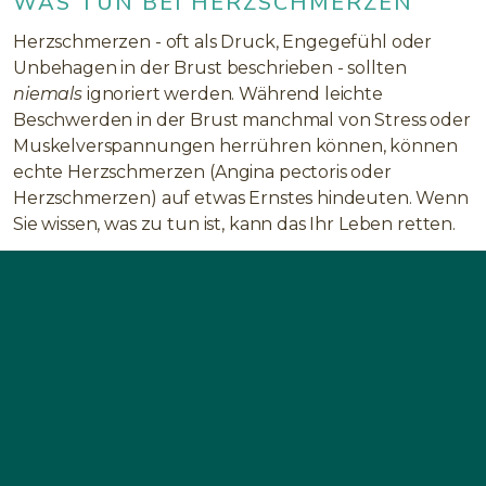
WAS TUN BEI HERZSCHMERZEN
Herzschmerzen - oft als Druck, Engegefühl oder
Unbehagen in der Brust beschrieben - sollten
niemals
ignoriert werden. Während leichte
Beschwerden in der Brust manchmal von Stress oder
Muskelverspannungen herrühren können, können
echte Herzschmerzen (Angina pectoris oder
Herzschmerzen) auf etwas Ernstes hindeuten. Wenn
Sie wissen, was zu tun ist, kann das Ihr Leben retten.
1. ERKENNEN SIE DIE
WARNZEICHEN
Suchen Sie
sofort ärztliche Hilfe
auf, wenn Sie das
Gefühl haben:
Druck- oder Quetschschmerz in der Mitte oder
auf der linken Seite der Brust
Schmerzen, die in den Arm, den Kiefer, den Hals,