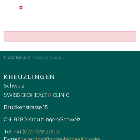
Startseite
Passwort zurücksetzen
KREUZLINGEN
Schweiz
SWISS BIOHEALTH CLINIC
Brückenstrasse 15
CH–8280 Kreuzlingen/Schweiz
Tel.
+41 (0)71 678 2000
E-mail:
reception@swiss-biohealth.swiss