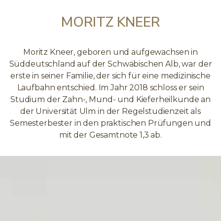
MORITZ KNEER
Moritz Kneer, geboren und aufgewachsen in
Süddeutschland auf der Schwäbischen Alb, war der
erste in seiner Familie, der sich für eine medizinische
Laufbahn entschied. Im Jahr 2018 schloss er sein
Studium der Zahn-, Mund- und Kieferheilkunde an
der Universität Ulm in der Regelstudienzeit als
Semesterbester in den praktischen Prüfungen und
mit der Gesamtnote 1,3 ab.