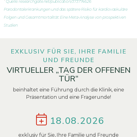
*
Quelle: researchgate.net/publication/373774626
Parodontalerkrankungen und das spätere Risiko für kardiovaskuläre
Folgen und Gesamtmortalität: Eine Meta-Analyse von prospektiven
Studien
EXKLUSIV FÜR SIE, IHRE FAMILIE
UND FREUNDE
VIRTUELLER „TAG DER OFFENEN
TÜR“
beinhaltet eine Führung durch die Klinik, eine
Präsentation und eine Fragerunde!
18.08.2026
exklusiv für Sie, Ihre Familie und Freunde