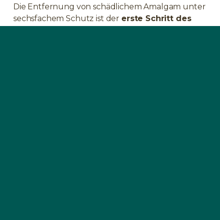
Die Entfernung von schädlichem Amalgam unter
sechsfachem Schutz ist der
erste Schritt des
SWISS BIOHEALTH ALL IN ONE CONCEPT
. Die
Amalgamfüllungen werden dann durch unsere
CEREC Keramikinlays ersetzt.
Eine Behandlung in der
SWISS BIOHEALTH
CLINIC
dauert zwischen
45 Minuten und 1
Stunde pro Zahn
. Es sind keine Schmerzen oder
Schwellungen zu erwarten und nach Abklingen
der Betäubung sind Sie wieder voll einsatzfähig.
Bio-Zahnmedizinische Therapien
KERAMIK-IMPLANTATE
AMALGAMENTFERNUNG
ENTFERNUNG VON TITANIMPLANTATEN
EXTRAKTION VON WURZELBEHANDELTEN ZÄHNEN