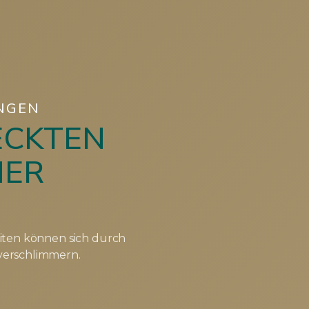
NGEN
ECKTEN
HER
iten können sich durch
verschlimmern.