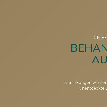
CHR
BEHAN
AU
Erkrankungen wie Borr
unentdeckte E